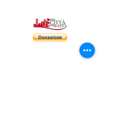
Una Città Non Basta
Società Cooperativa Sociale
+39 06 4977 5495
info@unacittanonbastacoop.com
amministrazione@unacittanonbastacoop.co
m
marketing@unacittanonbastacoop.com
Privacy Policy
| Cookies Policy
P.I.
14426331006
| IBAN:
IT46W0200821900000106155141
Via Colle Giorgi, 48, 00049 Velletri RM
Piazza Giuseppe Garibaldi, 44, 00047
Marino RM