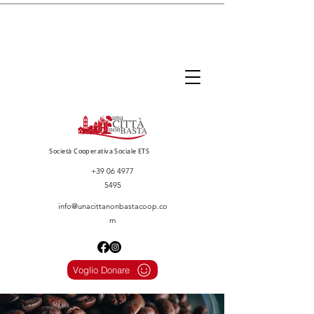
Società Cooperativa Sociale ETS
+39 06 4977
5495
info@unacittanonbastacoop.co
m
Voglio Donare