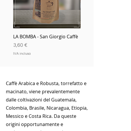
LA BOMBA - San Giorgio Caffè
Capsule e Cialde - San 
Caffè
Prezzo
3,60 €
Esaurito
IVA inclusa
Caffè Arabica e Robusta, torrefatto e
macinato, viene prevalentemente
dalle coltivazioni del Guatemala,
Colombia, Brasile, Nicaragua, Etiopia,
Messico e Costa Rica. Da queste
origini opportunamente e