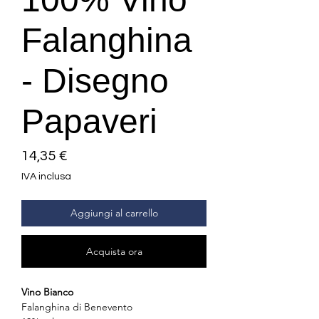
Falanghina
- Disegno
Papaveri
Prezzo
14,35 €
IVA inclusa
Aggiungi al carrello
Acquista ora
Vino Bianco
Falanghina di Benevento