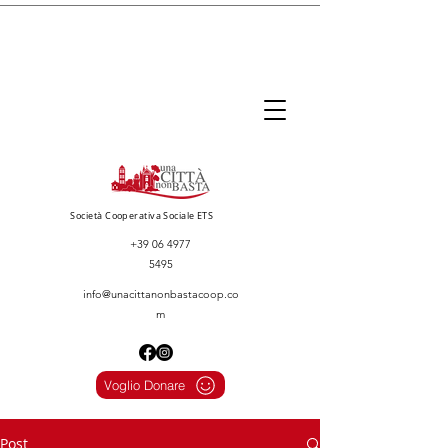
Società Cooperativa Sociale ETS
+39 06 4977
5495
info@unacittanonbastacoop.co
m
Voglio Donare
Post