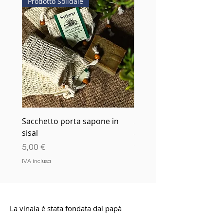
Prodotto Solidale
Prodotto Solidale
Sacchetto porta sapone in
Sapone di Aleppo 20% o
sisal
alloro, 80% olio di oliva
Prezzo
Prezzo
5,00 €
9,00 €
IVA inclusa
IVA inclusa
La vinaia è stata fondata dal papà