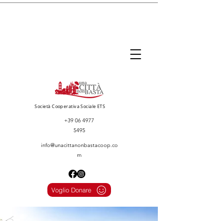
Società Cooperativa Sociale ETS
+39 06 4977
5495
info@unacittanonbastacoop.co
m
Voglio Donare