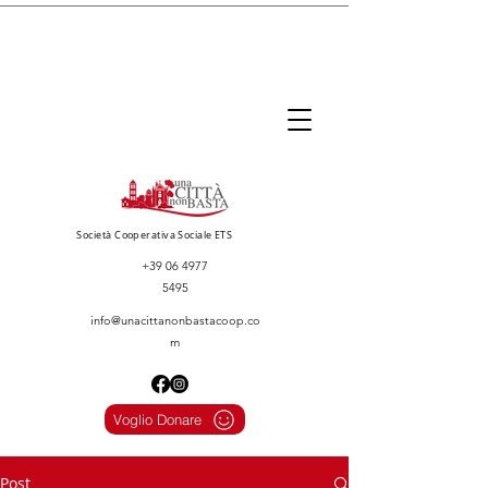
Società Cooperativa Sociale ETS
+39 06 4977
5495
info@unacittanonbastacoop.co
m
Voglio Donare
Post